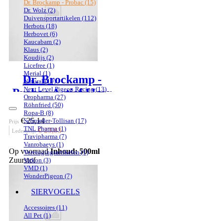
Dr. Brockamp - Probac
(15)
Dr. Wolz
(2)
Duivensportartikelen
(112)
Herbots
(18)
Herbovet
(6)
Kaucabam
(2)
Klaus
(2)
Koudijs
(2)
Licefree
(1)
Merial
(1)
Dr. Brockamp -
Natural
(19)
Next Level Pigeon Racing
(13)
Probac Actief IJzer
Oropharma
(27)
Röhnfried
(50)
Ropa-B
(8)
€ 25,14
Schroeder-Tollisan
(17)
Prijs
TNL Pharma
(1)
€ 23,83
Ledenprijs
Travipharma
(7)
Vanrobaeys
(1)
Op voorraad
Inhoud: 500ml
Verenigingsartikelen
(1)
Zuurstof
Virkon
(3)
VMD
(1)
WonderPigeon
(7)
SIERVOGELS
Accessoires
(11)
All Pet
(1)