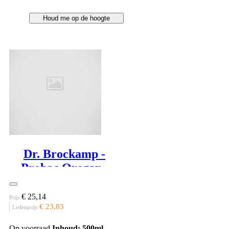
Houd me op de hoogte
Op voorraad
Inhoud: 500ml
Stofwisseling, energie
€ 14,86
Prijs
€ 14,09
Ledenprijs
Dr. Brockamp -
Probac Oregano
Olie
€ 25,14
Prijs
€ 23,83
Ledenprijs
Op voorraad
Inhoud: 500ml