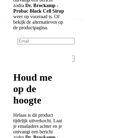
Tegen vlooien en mijten
(2)
zodra
Dr. Brockamp -
Tegen wespen en hoornaars
(7)
Probac Black Cell Sirup
OUTLET
weer op voorraad is. Of
1
Dr. Brockamp -
bekijk de alternatieven op
Probac CarboPower
de productpagina.
Houd me op de hoogte
Tijdelijk uitverkocht
Inhoud: 500gram
Spieren
Houd me
op de
€ 28,56
Prijs
hoogte
€ 27,07
Ledenprijs
Helaas is dit product
tijdelijk uitverkocht. Laat
je emailadres achter en je
ontvangt een bericht
zodra
Dr. Brockamp -