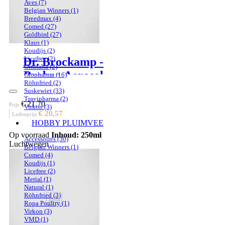
Aves
(7)
Belgian Winners
(1)
Breedmax
(4)
Comed
(27)
Goldbird
(27)
Klaus
(1)
Koudijs
(2)
Licefree
(2)
Dr. Brockamp -
Ornitalia
(2)
Probac Aerosol
Oropharma
(16)
Röhnfried
(2)
Suskewiet
(33)
Travipharma
(2)
€ 21,70
Prijs
Virkon
(3)
€ 20,57
Ledenprijs
HOBBY PLUIMVEE
Op voorraad
Inhoud: 250ml
Accessoires
(30)
Luchtwegen
Belgian Winners
(1)
Comed
(4)
Koudijs
(1)
Licefree
(2)
Merial
(1)
Natural
(1)
Röhnfried
(3)
Ropa Poultry
(1)
Virkon
(3)
VMD
(1)