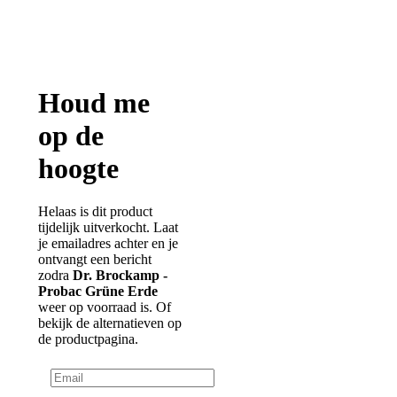
Tijdelijk uitverkocht
Inhoud: 1kg
Groene Heelaarde,zuiverend
Houd me
op de
hoogte
Helaas is dit product
tijdelijk uitverkocht. Laat
je emailadres achter en je
ontvangt een bericht
zodra
Dr. Brockamp -
Probac Grüne Erde
Dr. Brockamp -
weer op voorraad is. Of
Probac Omega-3
bekijk de alternatieven op
de productpagina.
Lecithine olie
€ 29,67
Prijs
€ 28,13
Ledenprijs