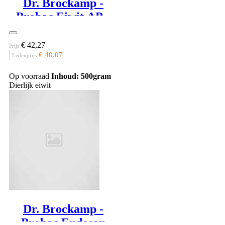
Dr. Brockamp -
Probac Eiwit APF
90
€ 42,27
Prijs
€ 40,07
Ledenprijs
Op voorraad
Inhoud: 500gram
Dierlijk eiwit
Dr. Brockamp -
Probac Endosan