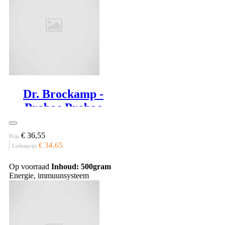
Dr. Brockamp -
Probac Probac
Energy
€ 36,55
Prijs
€ 34,65
Ledenprijs
Op voorraad
Inhoud: 500gram
Energie, immuunsysteem