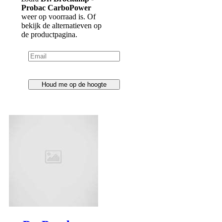
Probac CarboPower
Dr. Brockamp -
weer op voorraad is. Of
Probac C-M-K
bekijk de alternatieven op
de productpagina.
€ 29,67
Prijs
€ 28,13
Ledenprijs
Houd me op de hoogte
Op voorraad
Inhoud: 500ml
Carnitine-magnesiumcomplex,
spieren
€ 15,99
Prijs
€ 15,16
Ledenprijs