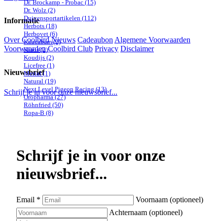
Dr. Brockamp - Probac
(15)
Dr. Wolz
(2)
Duivensportartikelen
(112)
Informatie
Herbots
(18)
Herbovet
(6)
Over Coolbird
Nieuws
Cadeaubon
Algemene Voorwaarden
Kaucabam
(2)
Voorwaarden Coolbird Club
Privacy
Disclaimer
Klaus
(2)
Koudijs
(2)
Licefree
(1)
Nieuwsbrief
Merial
(1)
Natural
(19)
Next Level Pigeon Racing
(13)
Schrijf je in voor onze nieuwsbrief...
Oropharma
(27)
Röhnfried
(50)
Ropa-B
(8)
Schroeder-Tollisan
(17)
TNL Pharma
(1)
Travipharma
(7)
Vanrobaeys
(1)
Schrijf je in voor onze
Verenigingsartikelen
(1)
Virkon
(3)
VMD
(1)
nieuwsbrief...
WonderPigeon
(7)
SIERVOGELS
Email *
Voornaam (optioneel)
Accessoires
(11)
Achternaam (optioneel)
All Pet
(1)