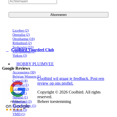
Aves
(7)
Belgian Winners
(1)
Breedmax
(4)
Comed
(27)
Abonneren
Goldbird
(27)
Klaus
(1)
Koudijs
(2)
Licefree
(2)
Ornitalia
(2)
Oropharma
(16)
Röhnfried
(2)
Suskewiet
(33)
Coolbird Voordeel Club
Travipharma
(2)
Virkon
(3)
HOBBY PLUIMVEE
Google Reviews
Accessoires
(30)
Belgian Winners
(1)
Coolbird wil graag je feedback. Post een
Comed
(4)
review op ons profiel.
Koudijs
(1)
Licefree
(2)
Copyright © 2026 Coolbird. All rights
Merial
(1)
reserved.
Natural
(1)
Beheer toestemming
Röhnfried
(3)
Ropa Poultry
(1)
Virkon
(3)
VMD
(1)