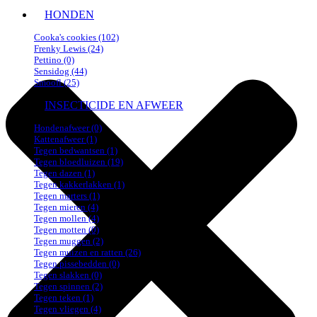
HONDEN
Cooka's cookies
(102)
Frenky Lewis
(24)
Pettino
(0)
Sensidog
(44)
Smoofl
(25)
INSECTICIDE EN AFWEER
Hondenafweer
(0)
Kattenafweer
(1)
Tegen bedwantsen
(1)
Tegen bloedluizen
(19)
Tegen dazen
(1)
Tegen kakkerlakken
(1)
Tegen marters
(1)
Tegen mieren
(4)
Tegen mollen
(4)
Tegen motten
(0)
Tegen muggen
(2)
Tegen muizen en ratten
(26)
Tegen pissebedden
(0)
Tegen slakken
(0)
Tegen spinnen
(2)
Tegen teken
(1)
Tegen vliegen
(4)