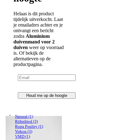
Aves
(7)
Belgian Winners
(1)
Breedmax
(4)
Helaas is dit product
Comed
(27)
tijdelijk uitverkocht. Laat
Goldbird
(27)
je emailadres achter en je
Klaus
(1)
ontvangt een bericht
Koudijs
(2)
zodra
Aluminium
Licefree
(2)
duivenmand voor 2
Ornitalia
(2)
Oropharma
(16)
duiven
weer op voorraad
Röhnfried
(2)
is. Of bekijk de
Suskewiet
(33)
alternatieven op de
Travipharma
(2)
productpagina.
Agenda
Virkon
(3)
Colombophile
HOBBY PLUIMVEE
(Français)
Accessoires
(30)
Belgian Winners
(1)
€ 3,62
Prijs
Houd me op de hoogte
Comed
(4)
€ 3,40
Ledenprijs
Koudijs
(1)
Licefree
(2)
Merial
(1)
Op voorraad
Inhoud: 1stuks
Natural
(1)
Röhnfried
(3)
Ropa Poultry
(1)
€ 36,19
Virkon
(3)
Prijs
€40,18
VMD
(1)