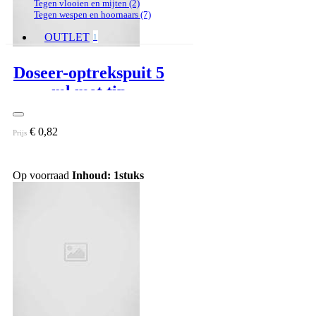
Tegen vlooien en mijten
(2)
Tegen wespen en hoornaars
(7)
OUTLET
1
Doseer-optrekspuit 5
ml met tip
€ 0,82
Prijs
Op voorraad
Inhoud: 1stuks