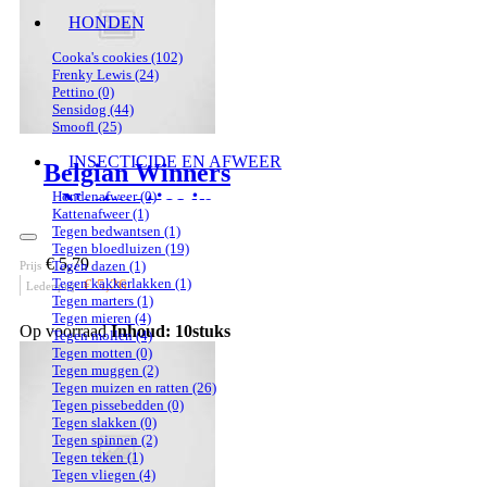
HONDEN
Cooka's cookies
(102)
Frenky Lewis
(24)
Pettino
(0)
Sensidog
(44)
Smoofl
(25)
INSECTICIDE EN AFWEER
Belgian Winners
Hondenafweer
(0)
Nestmatjes in
Kattenafweer
(1)
natuurlijke vezels
Tegen bedwantsen
(1)
Tegen bloedluizen
(19)
€ 5,79
Tegen dazen
(1)
Prijs
Tegen kakkerlakken
(1)
€ 5,26
Ledenprijs
Tegen marters
(1)
Tegen mieren
(4)
Op voorraad
Inhoud: 10stuks
Tegen mollen
(4)
Tegen motten
(0)
Tegen muggen
(2)
Tegen muizen en ratten
(26)
Tegen pissebedden
(0)
Tegen slakken
(0)
Tegen spinnen
(2)
Tegen teken
(1)
Tegen vliegen
(4)