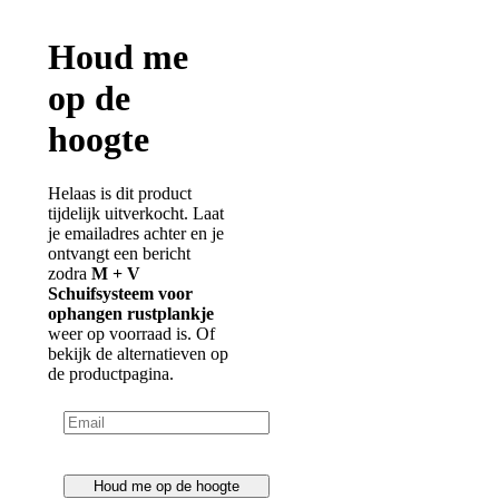
Tijdelijk uitverkocht
Inhoud: 1stuks
Houd me
op de
hoogte
Helaas is dit product
tijdelijk uitverkocht. Laat
je emailadres achter en je
ontvangt een bericht
zodra
M + V
Schuifsysteem voor
Nest in harde plastic
ophangen rustplankje
weer op voorraad is. Of
bekijk de alternatieven op
de productpagina.
€ 6,27
Prijs
€ 5,88
Ledenprijs
Op voorraad
Inhoud: 1stuks
Houd me op de hoogte