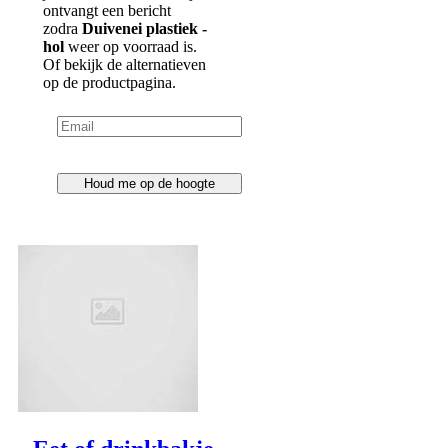
ontvangt een bericht
zodra
Duivenei plastiek -
hol
weer op voorraad is.
Duivenei plastiek -
Of bekijk de alternatieven
vol
op de productpagina.
€ 15,07
Prijs
€ 14,14
Ledenprijs
Houd me op de hoogte
Op voorraad
Inhoud: 20stuks
€ 15,07
Prijs
€ 14,14
Ledenprijs