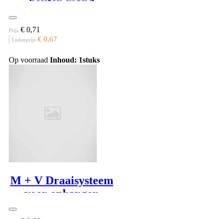
houten mand
€ 0,71
Prijs
€ 0,67
Ledenprijs
Op voorraad
Inhoud: 1stuks
M + V Draaisysteem
voor ophangen
rustplankje