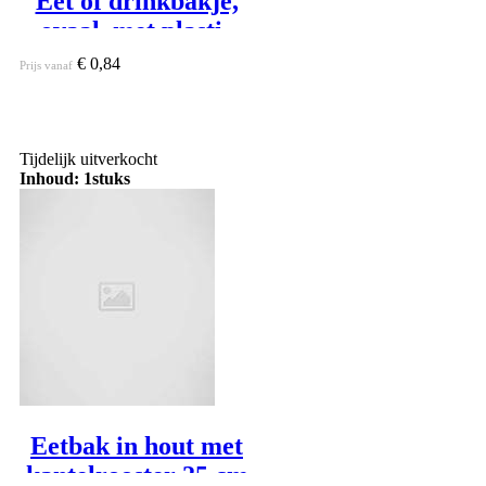
Eet of drinkbakje,
ovaal, met plastic
haken
€ 0,84
Prijs vanaf
Tijdelijk uitverkocht
Inhoud: 1stuks
Eetbak in hout met
kantelrooster 25 cm