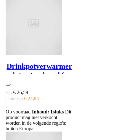
Drinkpotverwarmer
plat - standaard (Ø
18 cm)
€ 26,59
Prijs
€ 24,94
Ledenprijs
Op voorraad
Inhoud: 1stuks
Dit
product mag niet verkocht
worden in de volgende regio's:
buiten Europa.