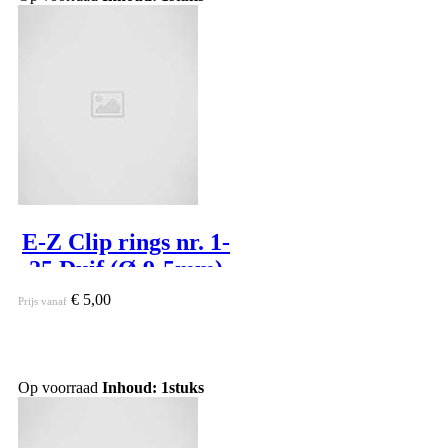
E-Z Clip rings nr. 1-
25 Duif (Ø 9-5mm)
€ 5,00
Prijs vanaf
Op voorraad
Inhoud: 1stuks