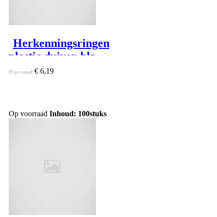
Herkenningsringen
plastic duiven blanco
(Ø 9) H5 mm
€ 6,19
Prijs vanaf
Op voorraad
Inhoud: 100stuks