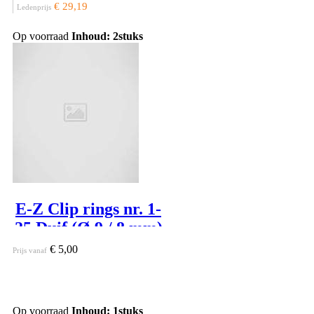
€ 29,19
Ledenprijs
Op voorraad
Inhoud: 2stuks
E-Z Clip rings nr. 1-
25 Duif (Ø 9 / 8 mm)
€ 5,00
Prijs vanaf
Op voorraad
Inhoud: 1stuks