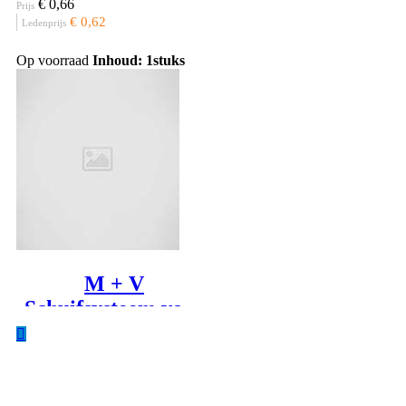
€ 0,66
Prijs
€ 0,62
Ledenprijs
Op voorraad
Inhoud: 1stuks
M + V
Schuifsysteem voor
ophangen
rustplankje