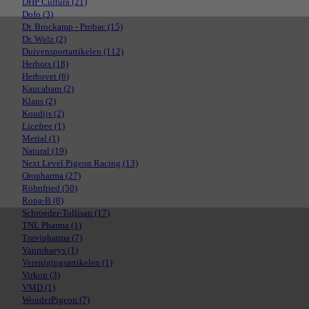
DHP Cultura
(21)
Dofo
(3)
Dr. Brockamp - Probac
(15)
Dr. Wolz
(2)
Duivensportartikelen
(112)
Herbots
(18)
Herbovet
(6)
Kaucabam
(2)
Klaus
(2)
Koudijs
(2)
Licefree
(1)
Merial
(1)
Natural
(19)
Next Level Pigeon Racing
(13)
Oropharma
(27)
Röhnfried
(50)
Ropa-B
(8)
Schroeder-Tollisan
(17)
TNL Pharma
(1)
Travipharma
(7)
Vanrobaeys
(1)
Verenigingsartikelen
(1)
Virkon
(3)
VMD
(1)
WonderPigeon
(7)