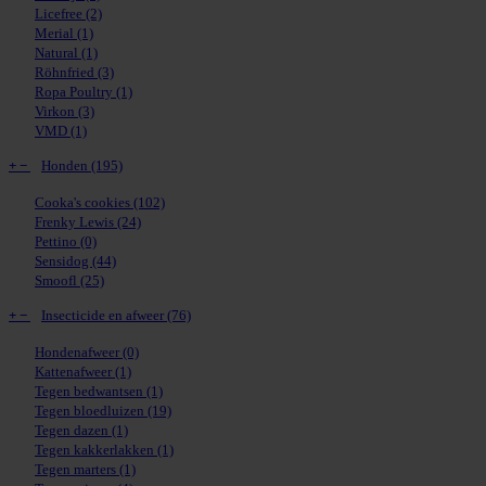
Licefree
(2)
Merial
(1)
Natural
(1)
Röhnfried
(3)
Ropa Poultry
(1)
Virkon
(3)
VMD
(1)
+
−
Honden
(195)
Cooka's cookies
(102)
Frenky Lewis
(24)
Pettino
(0)
Sensidog
(44)
Smoofl
(25)
+
−
Insecticide en afweer
(76)
Hondenafweer
(0)
Kattenafweer
(1)
Tegen bedwantsen
(1)
Tegen bloedluizen
(19)
Tegen dazen
(1)
Tegen kakkerlakken
(1)
Tegen marters
(1)