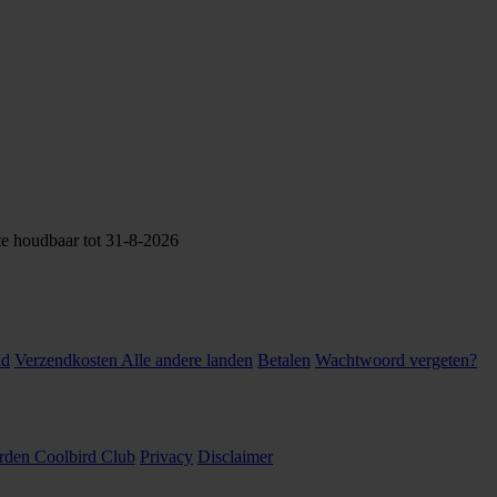
te houdbaar tot 31-8-2026
nd
Verzendkosten Alle andere landen
Betalen
Wachtwoord vergeten?
den Coolbird Club
Privacy
Disclaimer