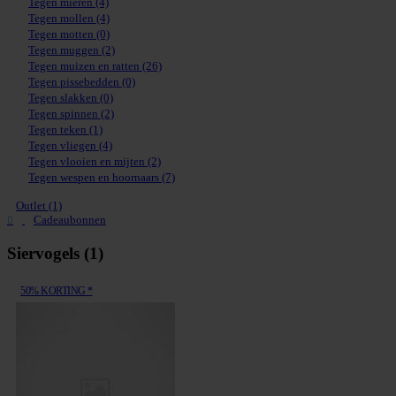
Tegen mieren
(4)
Tegen mollen
(4)
Tegen motten
(0)
Tegen muggen
(2)
Tegen muizen en ratten
(26)
Tegen pissebedden
(0)
Tegen slakken
(0)
Tegen spinnen
(2)
Tegen teken
(1)
Tegen vliegen
(4)
Tegen vlooien en mijten
(2)
Tegen wespen en hoornaars
(7)
Outlet (1)
Cadeaubonnen
Siervogels (1)
50% KORTING *