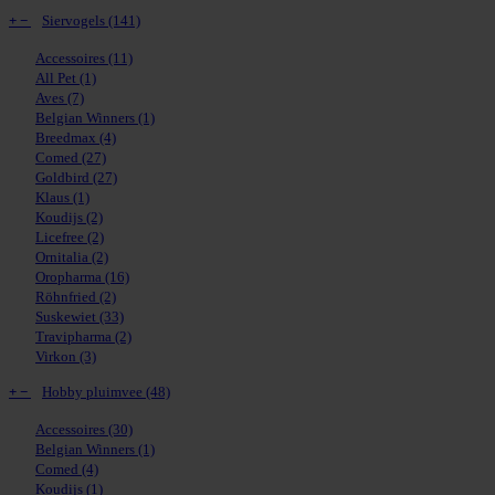
+
−
Siervogels
(141)
Accessoires
(11)
All Pet
(1)
Aves
(7)
Belgian Winners
(1)
Breedmax
(4)
Comed
(27)
Goldbird
(27)
Klaus
(1)
Koudijs
(2)
Licefree
(2)
Ornitalia
(2)
Oropharma
(16)
Röhnfried
(2)
Suskewiet
(33)
Travipharma
(2)
Virkon
(3)
+
−
Hobby pluimvee
(48)
Accessoires
(30)
Belgian Winners
(1)
Comed
(4)
Koudijs
(1)