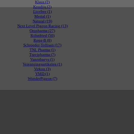
Klaus
(2)
Koudijs
(2)
Licefree
(1)
Merial
(1)
Natural
(19)
Next Level Pigeon Racing
(13)
Oropharma
(27)
Röhnfried
(50)
Ropa-B
(8)
Schroeder-Tollisan
(17)
TNL Pharma
(1)
Travipharma
(7)
Vanrobaeys
(1)
Verenigingsartikelen
(1)
Virkon
(3)
VMD
(1)
WonderPigeon
(7)