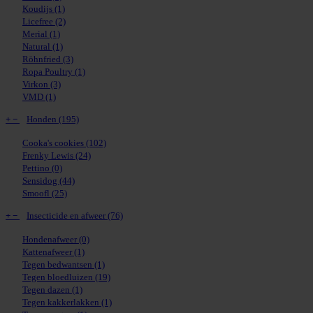
Koudijs
(1)
Licefree
(2)
Merial
(1)
Natural
(1)
Röhnfried
(3)
Ropa Poultry
(1)
Virkon
(3)
VMD
(1)
+
−
Honden
(195)
Cooka's cookies
(102)
Frenky Lewis
(24)
Pettino
(0)
Sensidog
(44)
Smoofl
(25)
+
−
Insecticide en afweer
(76)
Hondenafweer
(0)
Kattenafweer
(1)
Tegen bedwantsen
(1)
Tegen bloedluizen
(19)
Tegen dazen
(1)
Tegen kakkerlakken
(1)