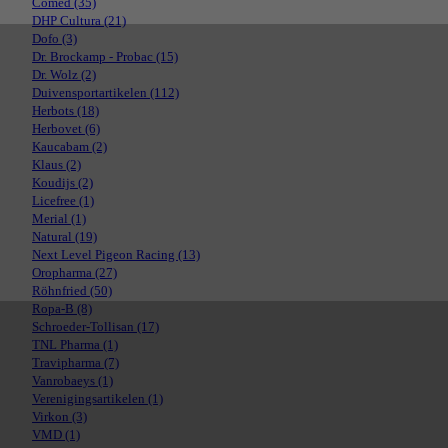
Comed
(35)
DHP Cultura
(21)
Dofo
(3)
Dr. Brockamp - Probac
(15)
Dr. Wolz
(2)
Duivensportartikelen
(112)
Herbots
(18)
Herbovet
(6)
Kaucabam
(2)
Klaus
(2)
Koudijs
(2)
Licefree
(1)
Merial
(1)
Natural
(19)
Next Level Pigeon Racing
(13)
Oropharma
(27)
Röhnfried
(50)
Ropa-B
(8)
Schroeder-Tollisan
(17)
TNL Pharma
(1)
Travipharma
(7)
Vanrobaeys
(1)
Verenigingsartikelen
(1)
Virkon
(3)
VMD
(1)