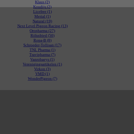
Klaus
(2)
Koudijs
(2)
Licefree
(1)
Merial
(1)
Natural
(19)
Next Level Pigeon Racing
(13)
Oropharma
(27)
Röhnfried
(50)
Ropa-B
(8)
Schroeder-Tollisan
(17)
TNL Pharma
(1)
Travipharma
(7)
Vanrobaeys
(1)
Verenigingsartikelen
(1)
Virkon
(3)
VMD
(1)
WonderPigeon
(7)