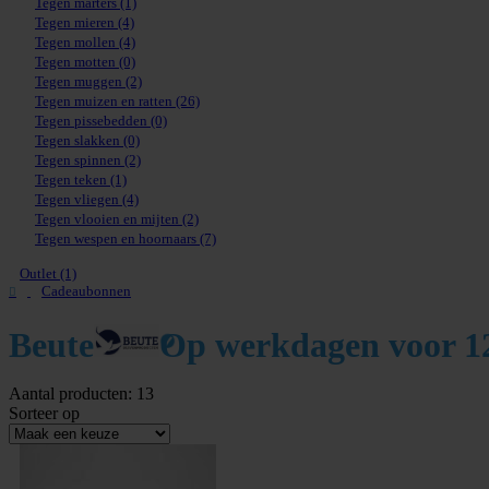
Tegen marters
(1)
Tegen mieren
(4)
Tegen mollen
(4)
Tegen motten
(0)
Tegen muggen
(2)
Tegen muizen en ratten
(26)
Tegen pissebedden
(0)
Tegen slakken
(0)
Tegen spinnen
(2)
Tegen teken
(1)
Tegen vliegen
(4)
Tegen vlooien en mijten
(2)
Tegen wespen en hoornaars
(7)
Outlet (1)
Cadeaubonnen
Beute
Op werkdagen voor 12
Aantal producten: 13
Sorteer op