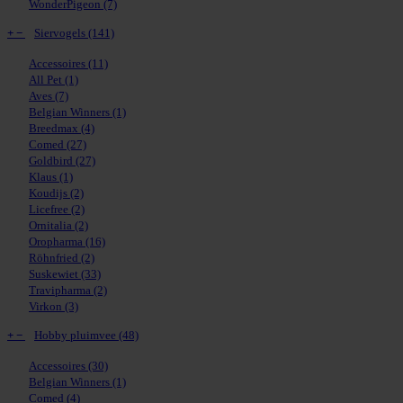
WonderPigeon
(7)
+
−
Siervogels
(141)
Accessoires
(11)
All Pet
(1)
Aves
(7)
Belgian Winners
(1)
Breedmax
(4)
Comed
(27)
Goldbird
(27)
Klaus
(1)
Koudijs
(2)
Licefree
(2)
Ornitalia
(2)
Oropharma
(16)
Röhnfried
(2)
Suskewiet
(33)
Travipharma
(2)
Virkon
(3)
+
−
Hobby pluimvee
(48)
Accessoires
(30)
Belgian Winners
(1)
Comed
(4)