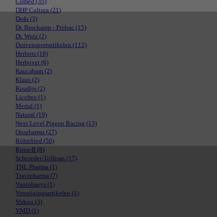
Comed
(35)
DHP Cultura
(21)
Dofo
(3)
Dr. Brockamp - Probac
(15)
Dr. Wolz
(2)
Duivensportartikelen
(112)
Herbots
(18)
Herbovet
(6)
Kaucabam
(2)
Klaus
(2)
Koudijs
(2)
Licefree
(1)
Merial
(1)
Natural
(19)
Next Level Pigeon Racing
(13)
Oropharma
(27)
Röhnfried
(50)
Ropa-B
(8)
Schroeder-Tollisan
(17)
TNL Pharma
(1)
Travipharma
(7)
Vanrobaeys
(1)
Verenigingsartikelen
(1)
Virkon
(3)
VMD
(1)