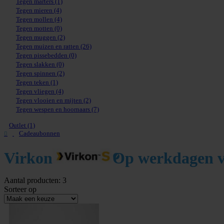
Tegen marters
(1)
Tegen mieren
(4)
Tegen mollen
(4)
Tegen motten
(0)
Tegen muggen
(2)
Tegen muizen en ratten
(26)
Tegen pissebedden
(0)
Tegen slakken
(0)
Tegen spinnen
(2)
Tegen teken
(1)
Tegen vliegen
(4)
Tegen vlooien en mijten
(2)
Tegen wespen en hoornaars
(7)
Outlet (1)
Cadeaubonnen
Virkon
Op werkdagen vo
Aantal producten: 3
Sorteer op