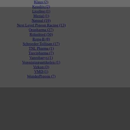
Klaus
(2)
Koudijs
(2)
Licefree
(1)
Merial
(1)
Natural
(19)
Next Level Pigeon Racing
(13)
Oropharma
(27)
Röhnfried
(50)
Ropa-B
(8)
Schroeder-Tollisan
(17)
TNL Pharma
(1)
Travipharma
(7)
Vanrobaeys
(1)
Verenigingsartikelen
(1)
Virkon
(3)
VMD
(1)
WonderPigeon
(7)