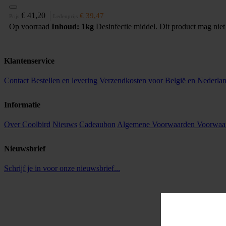
€ 41,20
€ 39,47
Prijs
Ledenprijs
Op voorraad
Inhoud: 1kg
Desinfectie middel. Dit product mag niet
Klantenservice
Contact
Bestellen en levering
Verzendkosten voor België en Nederla
Informatie
Over Coolbird
Nieuws
Cadeaubon
Algemene Voorwaarden
Voorwaar
Nieuwsbrief
Schrijf je in voor onze nieuwsbrief...