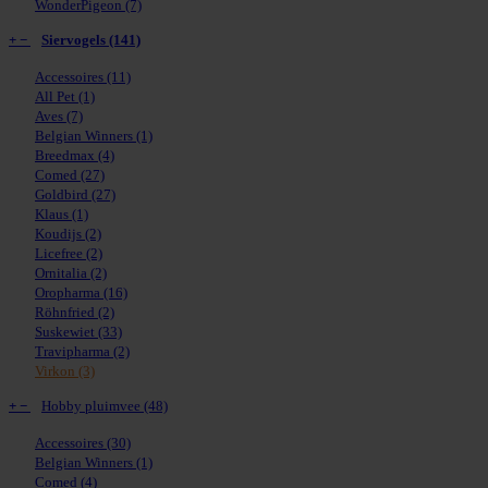
WonderPigeon
(7)
+
−
Siervogels
(141)
Accessoires
(11)
All Pet
(1)
Aves
(7)
Belgian Winners
(1)
Breedmax
(4)
Comed
(27)
Goldbird
(27)
Klaus
(1)
Koudijs
(2)
Licefree
(2)
Ornitalia
(2)
Oropharma
(16)
Röhnfried
(2)
Suskewiet
(33)
Travipharma
(2)
Virkon
(3)
+
−
Hobby pluimvee
(48)
Accessoires
(30)
Belgian Winners
(1)
Comed
(4)