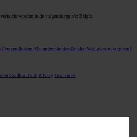
 verkocht worden in de volgende regio's: België.
nd
Verzendkosten Alle andere landen
Betalen
Wachtwoord vergeten?
den Coolbird Club
Privacy
Disclaimer