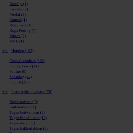
Koudijs
(1)
Licefree
(2)
Merial
(1)
Natural
(1)
Röhnfried
(3)
Ropa Poultry
(1)
Virkon
(3)
VMD
(1)
+
−
Honden
(195)
Cooka's cookies
(102)
Frenky Lewis
(24)
Pettino
(0)
Sensidog
(44)
Smoofl
(25)
+
−
Insecticide en afweer
(76)
Hondenafweer
(0)
Kattenafweer
(1)
Tegen bedwantsen
(1)
Tegen bloedluizen
(19)
Tegen dazen
(1)
Tegen kakkerlakken
(1)