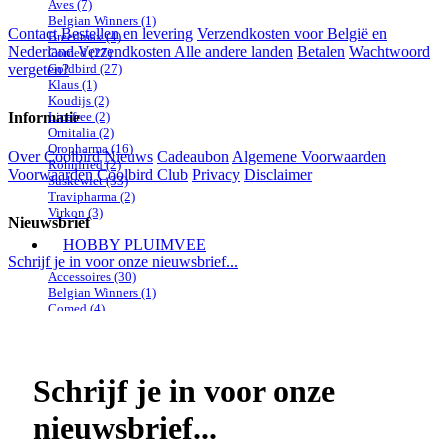
Aves
(7)
Belgian Winners
(1)
Contact
Bestellen en levering
Verzendkosten voor België en
Breedmax
(4)
Nederland
Verzendkosten Alle andere landen
Betalen
Wachtwoord
Comed
(27)
vergeten?
Goldbird
(27)
Klaus
(1)
Koudijs
(2)
Informatie
Licefree
(2)
Ornitalia
(2)
Oropharma
(16)
Over Coolbird
Nieuws
Cadeaubon
Algemene Voorwaarden
Röhnfried
(2)
Voorwaarden Coolbird Club
Privacy
Disclaimer
Suskewiet
(33)
Travipharma
(2)
Virkon
(3)
Nieuwsbrief
HOBBY PLUIMVEE
Schrijf je in voor onze nieuwsbrief...
Accessoires
(30)
Belgian Winners
(1)
Comed
(4)
Koudijs
(1)
Licefree
(2)
Merial
(1)
Natural
(1)
Schrijf je in voor onze
Röhnfried
(3)
Ropa Poultry
(1)
nieuwsbrief...
Virkon
(3)
VMD
(1)