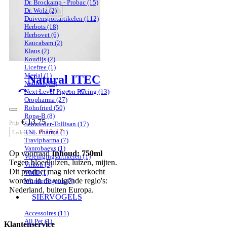
Dr. Brockamp - Probac
(15)
Dr. Wolz
(2)
Duivensportartikelen
(112)
Herbots
(18)
Herbovet
(6)
Kaucabam
(2)
Klaus
(2)
Koudijs
(2)
Licefree
(1)
Merial
(1)
Natural ITEC
Natural
(19)
Ongedierte Spray
Next Level Pigeon Racing
(13)
Oropharma
(27)
Röhnfried
(50)
Ropa-B
(8)
€ 13,75
Prijs
Schroeder-Tollisan
(17)
€ 13,17
TNL Pharma
(1)
Ledenprijs
Travipharma
(7)
Vanrobaeys
(1)
Op voorraad
Inhoud: 750ml
Verenigingsartikelen
(1)
Tegen bloedluizen, luizen, mijten.
Virkon
(3)
Dit product mag niet verkocht
VMD
(1)
worden in de volgende regio's:
WonderPigeon
(7)
Nederland, buiten Europa.
SIERVOGELS
Accessoires
(11)
All Pet
(1)
Klantenservice